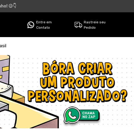
ho! 😉👇
Entre em
Rastreie seu
Contato
Pedido
sil