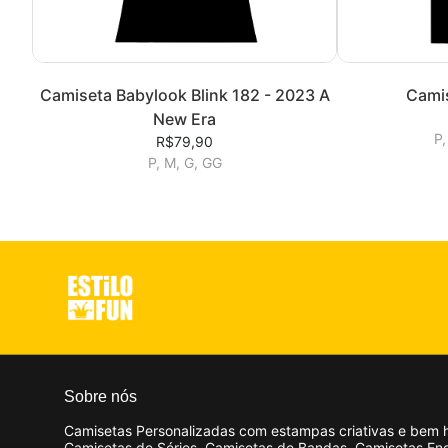
Camiseta Babylook Blink 182 - 2023 A
Cami
New Era
P,
R$79,90
P, M, G, GG
Sobre nós
Camisetas Personalizadas com estampas criativas e bem 
Camisetas de Séries, Camisetas de Bandas, Camisetas En