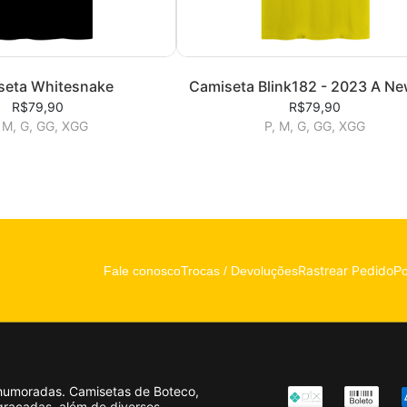
seta Whitesnake
Camiseta Blink182 - 2023 A Ne
R$79,90
R$79,90
 M, G, GG, XGG
P, M, G, GG, XGG
Rastrear Pedido
Fale conosco
Trocas / Devoluções
Po
humoradas. Camisetas de Boteco,
graçadas, além de diversos