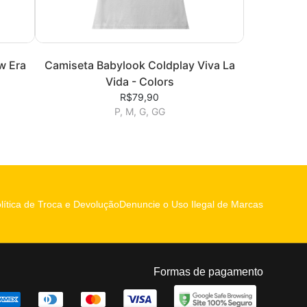
w Era
Camiseta Babylook Coldplay Viva La
Vida - Colors
R$79,90
P, M, G, GG
lítica de Troca e Devolução
Denuncie o Uso Ilegal de Marcas
Formas de pagamento