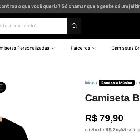
ontrou o que você queria? Só chamar que a gente dá um jeitin
rsonalizados
misetas Personalizadas
Parceiros
Camisetas Bra
Início
>
Bandas e Música
>
Camiseta B
R$ 79,90
ou
3x de R$ 26,63
sem j