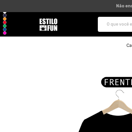
Não enc
Estilo Fun - Camisetas e produtos pe
Ca