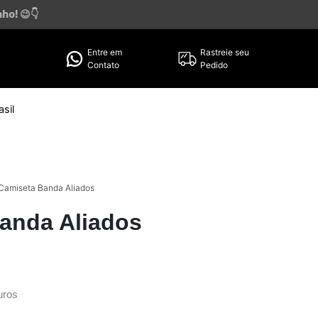
ho! 😉👇
Entre em
Rastreie seu
Contato
Pedido
sil
Camiseta Banda Aliados
anda Aliados
uros