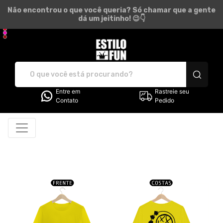
Não encontrou o que você queria? Só chamar que a gente
dá um jeitinho! 😉👇
Estilo Fun - Camisetas e pr
Entre em
Rastreie seu
Contato
Pedido