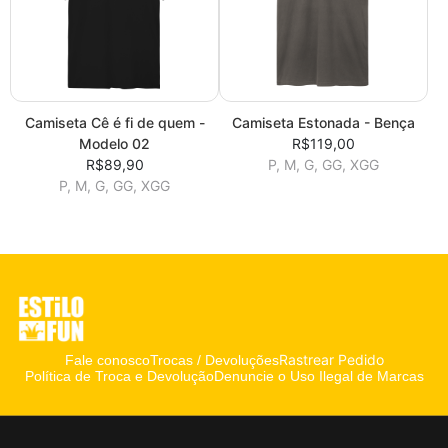
Camiseta Cê é fi de quem -
Camiseta Estonada - Bença
Modelo 02
R$119,00
R$89,90
P, M, G, GG, XGG
P, M, G, GG, XGG
Rastrear Pedido
Fale conosco
Trocas / Devoluções
Política de Troca e Devolução
Denuncie o Uso Ilegal de Marcas