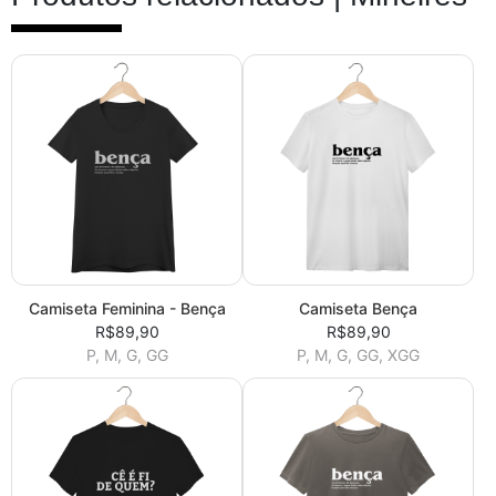
Camiseta Feminina - Bença
Camiseta Bença
R$89,90
R$89,90
P, M, G, GG
P, M, G, GG, XGG