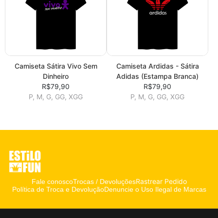
Camiseta Sátira Vivo Sem
Camiseta Ardidas - Sátira
Dinheiro
Adidas (Estampa Branca)
R$79,90
R$79,90
P, M, G, GG, XGG
P, M, G, GG, XGG
Rastrear Pedido
Fale conosco
Trocas / Devoluções
Política de Troca e Devolução
Denuncie o Uso Ilegal de Marcas