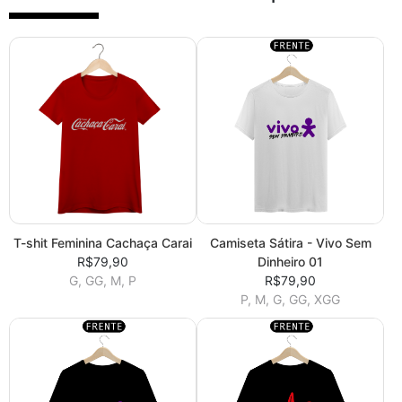
T-shit Feminina Cachaça Carai
Camiseta Sátira - Vivo Sem
R$79,90
Dinheiro 01
G, GG, M, P
R$79,90
P, M, G, GG, XGG