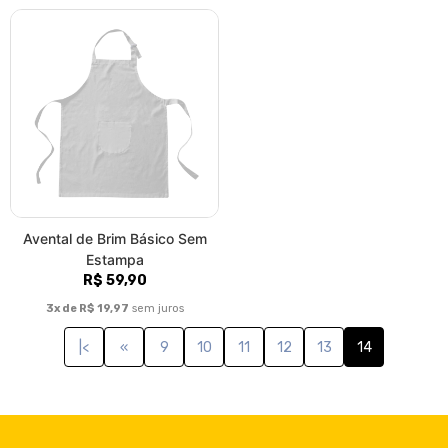
Avental de Brim Básico Sem
Estampa
R$ 59,90
3x de R$ 19,97
sem juros
|<
«
9
10
11
12
13
14