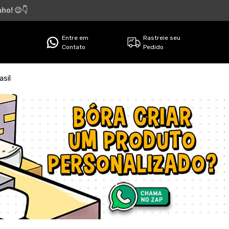
ho! 😉👇
Entre em
Rastreie seu
Contato
Pedido
sil